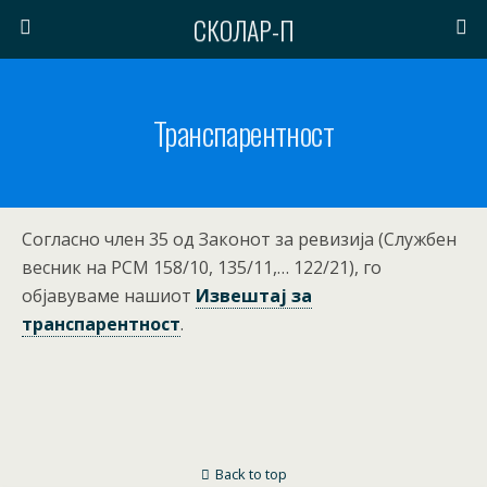
СКОЛАР-П
Транспарентност
Согласно член 35 од Законот за ревизија (Службен
весник на РСМ 158/10, 135/11,… 122/21), гo
објавуваме нашиoт
Извештаj за
транспарентност
.
Back to top